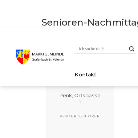
Senioren-Nachmitta
August 6
@ 15:00
15:00 — 18:00
Kontakt
(3h)
Penk, Ortsgasse
1
PENKER SENIOREN