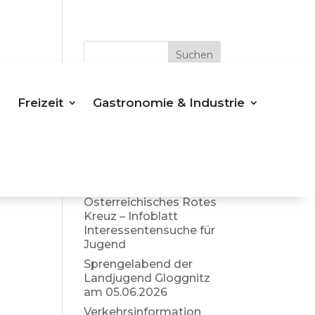
Suchen
Letzte
Freizeit
Gastronomie & Industrie
Beiträge
Bezirkspolizeikomman
do Neunkirchen –
aktuelle Info Sommer
2026
Österreichisches Rotes
Kreuz – Infoblatt
Interessentensuche für
Jugend
Sprengelabend der
Landjugend Gloggnitz
am 05.06.2026
Verkehrsinformation