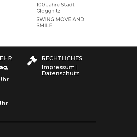
100 Jahre Stadt
Gloggnitz
SWING MOVE AND
SMILE
KEHR
RECHTLICHES

ag,
Impressum
|
Datenschutz
 Uhr
Uhr