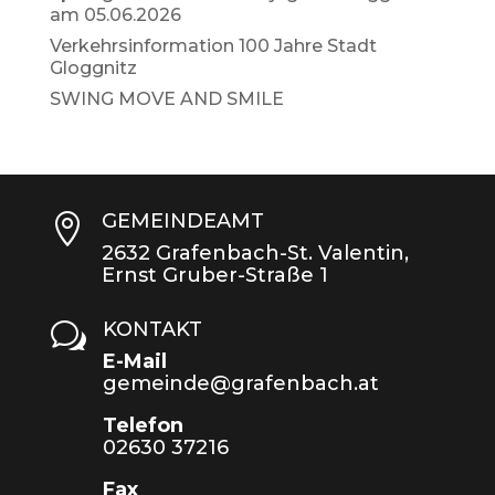
am 05.06.2026
Verkehrsinformation 100 Jahre Stadt
Gloggnitz
SWING MOVE AND SMILE
GEMEINDEAMT

2632 Grafenbach-St. Valentin,
Ernst Gruber-Straße 1
KONTAKT
w
E-Mail
gemeinde@grafenbach.at
Telefon
02630 37216
Fax