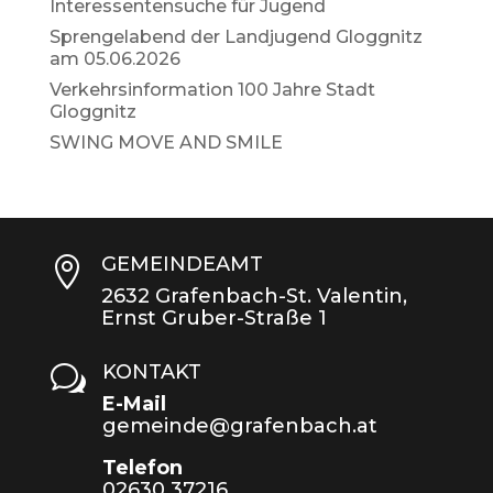
Interessentensuche für Jugend
Sprengelabend der Landjugend Gloggnitz
am 05.06.2026
Verkehrsinformation 100 Jahre Stadt
Gloggnitz
SWING MOVE AND SMILE
GEMEINDEAMT

2632 Grafenbach-St. Valentin,
Ernst Gruber-Straße 1
KONTAKT
w
E-Mail
gemeinde@grafenbach.at
Telefon
02630 37216