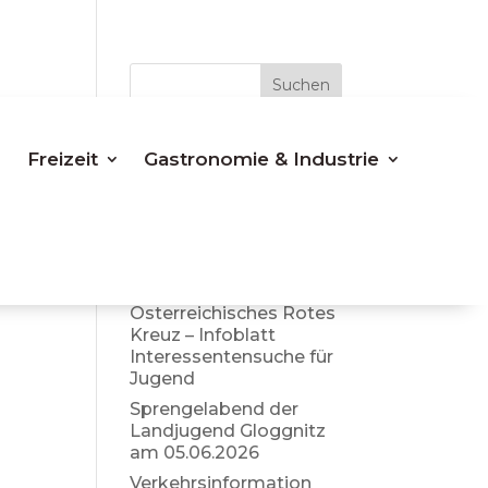
Suchen
Letzte
Freizeit
Gastronomie & Industrie
Beiträge
Bezirkspolizeikomman
do Neunkirchen –
aktuelle Info Sommer
2026
Österreichisches Rotes
Kreuz – Infoblatt
Interessentensuche für
Jugend
Sprengelabend der
Landjugend Gloggnitz
am 05.06.2026
Verkehrsinformation