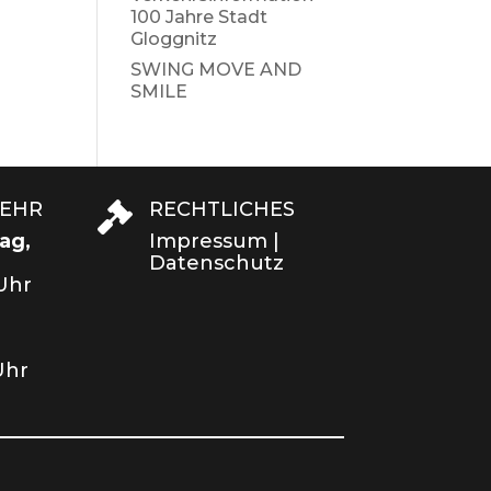
100 Jahre Stadt
Gloggnitz
SWING MOVE AND
SMILE
KEHR
RECHTLICHES

ag,
Impressum
|
Datenschutz
 Uhr
Uhr