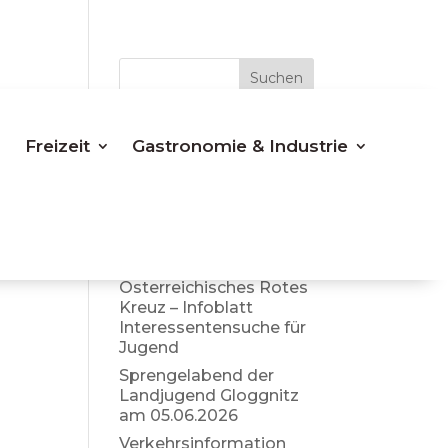
Suchen
Letzte
Freizeit
Gastronomie & Industrie
Beiträge
Bezirkspolizeikomman
do Neunkirchen –
aktuelle Info Sommer
2026
Österreichisches Rotes
Kreuz – Infoblatt
Interessentensuche für
Jugend
Sprengelabend der
Landjugend Gloggnitz
am 05.06.2026
Verkehrsinformation