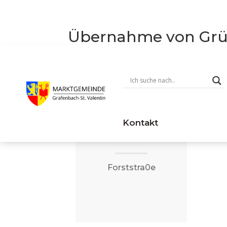
Übernahme von Grün
April 18 @
14:00 — April
18 @ 18:00
Kontakt
14:00 — 18:00
(4h)
Forststra0e