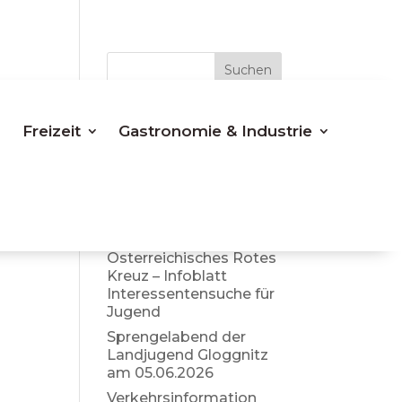
Suchen
Letzte
Freizeit
Gastronomie & Industrie
Beiträge
Bezirkspolizeikomman
do Neunkirchen –
aktuelle Info Sommer
2026
Österreichisches Rotes
Kreuz – Infoblatt
Interessentensuche für
Jugend
Sprengelabend der
Landjugend Gloggnitz
am 05.06.2026
Verkehrsinformation