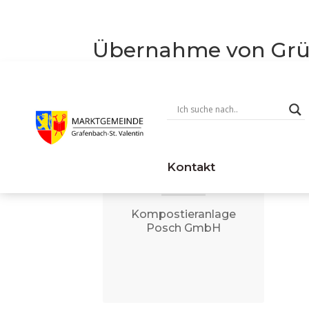
Übernahme von Grün
September
6 @ 08:00
08:00 — 12:00
Kontakt
(4h)
Kompostieranlage
Posch GmbH