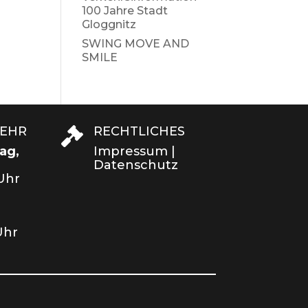
100 Jahre Stadt
Gloggnitz
SWING MOVE AND
SMILE
KEHR
RECHTLICHES

ag,
Impressum
|
Datenschutz
 Uhr
Uhr