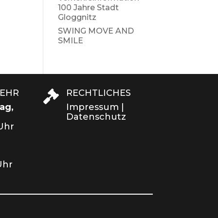
100 Jahre Stadt
Gloggnitz
SWING MOVE AND
SMILE
KEHR
RECHTLICHES

ag,
Impressum
|
Datenschutz
 Uhr
Uhr