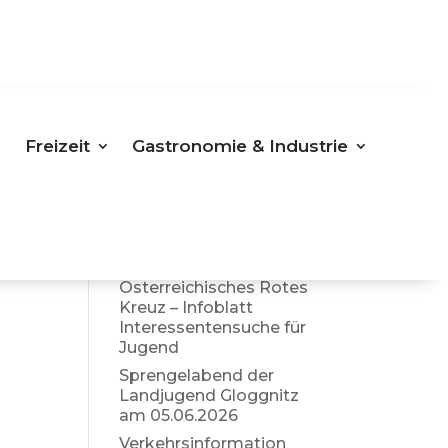
Suchen
Letzte
Freizeit
Gastronomie & Industrie
Beiträge
Bezirkspolizeikomman
do Neunkirchen –
aktuelle Info Sommer
2026
Österreichisches Rotes
Kreuz – Infoblatt
Interessentensuche für
Jugend
Sprengelabend der
Landjugend Gloggnitz
am 05.06.2026
Verkehrsinformation