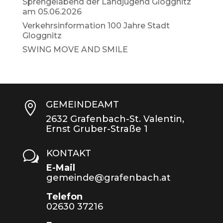
Sprengelabend der Landjugend Gloggnitz
am 05.06.2026
Verkehrsinformation 100 Jahre Stadt
Gloggnitz
SWING MOVE AND SMILE
GEMEINDEAMT

2632 Grafenbach-St. Valentin,
Ernst Gruber-Straße 1
KONTAKT
w
E-Mail
gemeinde@grafenbach.at
Telefon
02630 37216