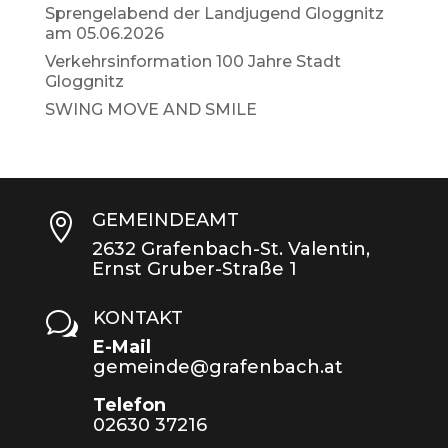
Sprengelabend der Landjugend Gloggnitz
am 05.06.2026
Verkehrsinformation 100 Jahre Stadt
Gloggnitz
SWING MOVE AND SMILE
GEMEINDEAMT

2632 Grafenbach-St. Valentin,
Ernst Gruber-Straße 1
KONTAKT
w
E-Mail
gemeinde@grafenbach.at
Telefon
02630 37216